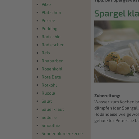
Pilze
Spargel kla
Plätzchen
Porree
Pudding
Radicchio
Radieschen
Reis
Rhabarber
Rosenkohl
Rote Bete
Rotkohl
Rucola
Zubereitung:
Salat
Wasser zum Kochen bri
dämpfen (der Spargel g
Sauerkraut
Hollandaise wie gewohn
Sellerie
gehackter Petersilie b
Smoothie
Sonnenblumenkerne