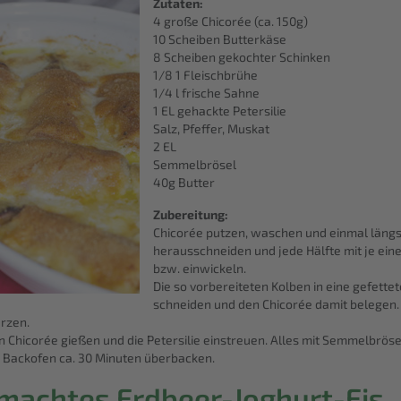
Zutaten:
4 große Chicorée (ca. 150g)
10 Scheiben Butterkäse
8 Scheiben gekochter Schinken
1/8 1 Fleischbrühe
1/4 l frische Sahne
1 EL gehackte Petersilie
Salz, Pfeffer, Muskat
2 EL
Semmelbrösel
40g Butter
Zubereitung:
Chicorée putzen, waschen und einmal längs
herausschneiden und jede Hälfte mit je ei
bzw. einwickeln.
Die so vorbereiteten Kolben in eine gefettet
schneiden und den Chicorée damit belegen. 
rzen.
 Chicorée gießen und die Petersilie einstreuen. Alles mit Semmelbröse
n Backofen ca. 30 Minuten überbacken.
machtes Erdbeer-Joghurt-Eis