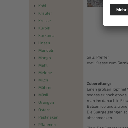
Kohl
Kräuter
Kresse
Kürbis
Kurkuma
Linsen
Mandeln
Salz, Pfeffer
Mango
evtl. Kresse zum Garn
Mehl
Melone
Milch
Zubereitung:
Möhren
Einen großen Topf mit
Müsli
sodass er noch etwas 
man ihn danach in Eisw
Orangen
Balsamico und Zitronen
Ostern
Die Spargelstangen sc
Pastinaken
abschmecken.
Pflaumen
Tipp:
Das Spargelwasser