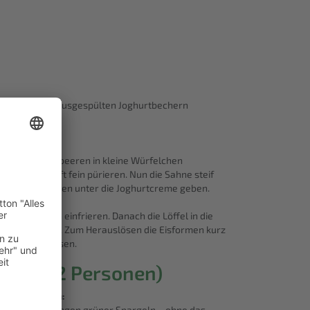
eetassen oder ausgespülten Joghurtbechern
 Ca. 100 g Erdbeeren in kleine Würfelchen
 Zitronensaft fein pürieren. Nun die Sahne steif
ckten Erdbeeren unter die Joghurtcreme geben.
. 45 Minuten einfrieren. Danach die Löffel in die
den gefrieren. Zum Herauslösen die Eisformen kurz
 Stil herauslösen.
t (Für 2 Personen)
Zutaten:
6-8 Stangen grüner Spargeln – ohne das