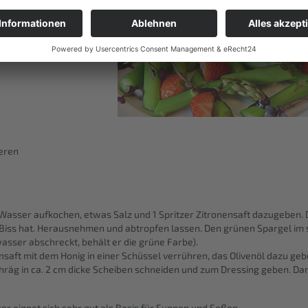
ieren
 Wasser aufkochen, etwas Salz und 1 Spritzer Zitronensaft dazugeben. 
Biss hat. Herausnehmen und abtropfen lassen. Den grünen Spargel im 
asser abschreckt, behält er die grüne Farbe).
saft mit dem Honig in einer Schüssel verrühren, das Olivenöl dazu ge
hräg in ca. 2 cm dicke Scheiben schneiden und zum Dressing geben. D
 eignet sich sehr gut als Basis für Suppen und Soßen.