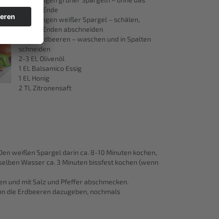
holzige Ende
6-8 Stangen weißer Spargel – schälen,
holzige Enden abschneiden
200 g Erdbeeren – waschen und in Spalten
schneiden
2-3 EL Olivenöl
1 EL Balsamico Essig
1 EL Honig
2 TL Zitronensaft
Den weißen Spargel darin ca. 8-10 Minuten kochen,
selben Wasser ca. 3 Minuten bissfest kochen (wenn
ben und mit Salz und Pfeffer abschmecken.
ann die Erdbeeren dazugeben, nochmals