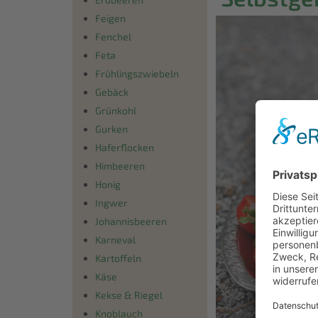
Feigen
Fenchel
Feta
Frühlingszwiebeln
Gebäck
Grünkohl
Gurken
Haferflocken
Himbeeren
Honig
Ingwer
Johannisbeeren
Karneval
Kartoffeln
Käse
Kekse & Riegel
Knoblauch