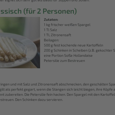
ssisch (für 2 Personen)
Zutaten:
1 kg frischer weißen Spargel
1 Tl Salz
1 TL Zitronensaft
Beilagen:
500 g fest kochende neue Kartoffeln
200 g Schinken in Scheiben (z.B. gekochter 
eine Portion Soße Hollandaise
Petersilie zum Bestreuen
ngen und mit Salz und Zitronensaft abschmecken, den geschälten Sparg
ilt als perfekt gegart, wenn die Stangen sich leicht biegen, ihre Köpfe
t zubereiten. Die Petersilie fein hacken. Den Spargel mit den Kartoffe
estreuen. Den Schinken dazu servieren.