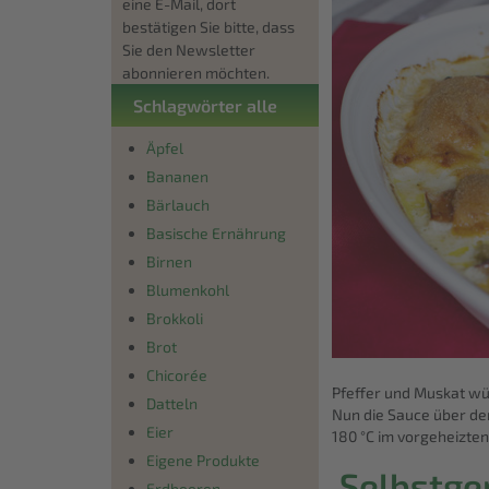
eine E-Mail, dort
bestätigen Sie bitte, dass
Sie den Newsletter
abonnieren möchten.
Schlagwörter alle
Äpfel
Bananen
Bärlauch
Basische Ernährung
Birnen
Blumenkohl
Brokkoli
Brot
Chicorée
Pfeffer und Muskat wü
Datteln
Nun die Sauce über den
Eier
180 °C im vorgeheizte
Eigene Produkte
Selbstge
Erdbeeren