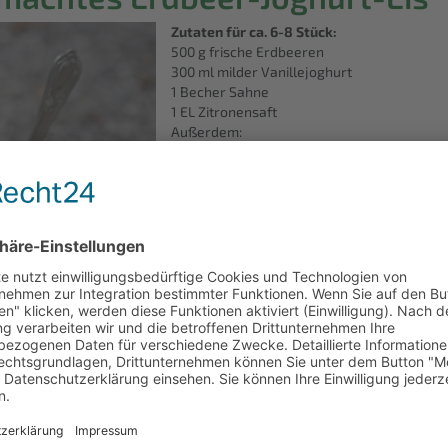
Zutaten für ca. 6-8 Stück:
500 g frische Erdbeeren
300 ml milder Vanillejoghurt
1 Becher Sahne
1 EL Zitronensaft
Außerdem:
Eisförmchen, es klappt aber auch mit Kaff
6 - 8 Löffel
Zubereitung:
Die Erdbeeren waschen und trocken tupfen.
schneiden. Den Rest mit dem Joghurt und dem
schlagen und zusammen mit den klein geha
In die Förmchen oder Becher verteilen und ca
angefrorene Eiscreme geben und ca. 5 Stun
in heißes Wasser tauchen und vorsichtig am
Spargel-Erdbeer-Sala