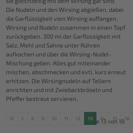
sie gleichzeitig mit dem Wirsing gar sind.
Die Nudeln und den Wirsing abgießen, dabei
die Garflüssigkeit vom Wirsing auffangen.
Wirsing und Nudeln zusammen in einen Topf
zurückgeben. 300 ml der Garflüssigkeit mit
Salz, Mehl und Sahne unter Rühren
aufkochen und über die Wirsing-Nudel-
Mischung geben. Alles gut miteinander
mischen, abschmecken und evtl. kurz erneut
erhitzen. Die Wirsingnudeln auf Tellern
anrichten und mit Zwiebackbröseln und
Pfeffer bestreut servieren.
8
9
10
11
12
13
14
15
16
Seite 13 von 18