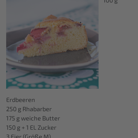
Erdbeeren
250 g Rhabarber
175 g weiche Butter
150 g + 1 EL Zucker
3 Eier (Größe M)