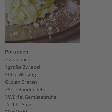
Portionen:
2 Zwieback
1 große Zwiebel
500 g Wirsing
Öl zum Braten
250 g Bandnudeln
1 Würfel Gemüsebrühe
½–1 TL Salz
20 g Mehl