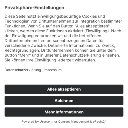
Pilze
Teil des Titels eingeben
Filter
Zurücksetzen
Anzeige #
Bandnudeln in Pilz-Rahm-Soße
© Biolandhof Engemann
KONTAKT
|
BILDERGALERIE
|
LINKS
|
IMPRESSUM
|
DATENSCHUTZ
|
LOGIN/LOGOUT
|
COOKIES