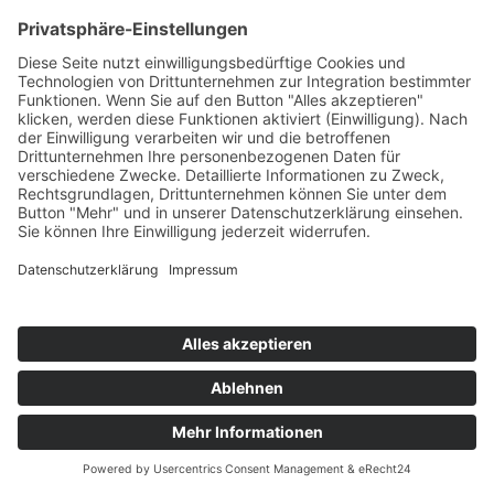
Haferflocken
Teil des Titels eingeben
Filter
Zurücksetzen
Anzeige #
Basische Riegel
Basische Kekse
mit Cranberries
mit Ingwer
und Datteln
© Biolandhof Engemann
KONTAKT
|
BILDERGALERIE
|
LINKS
|
IMPRESSUM
|
DATENSCHUTZ
|
LOGIN/LOGOUT
|
COOKIES