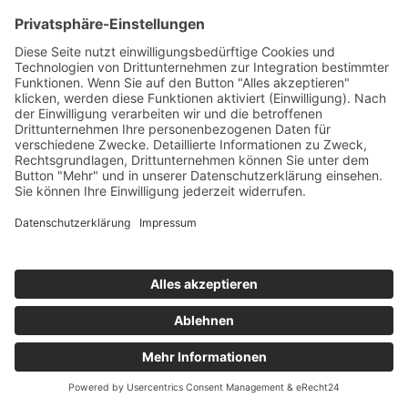
Pflaumen
Teil des Titels eingeben
Filter
Zurücksetzen
Anzeige #
Pflaumen-Crumble
© Biolandhof Engemann
KONTAKT
|
BILDERGALERIE
|
LINKS
|
IMPRESSUM
|
DATENSCHUTZ
|
LOGIN/LOGOUT
|
COOKIES