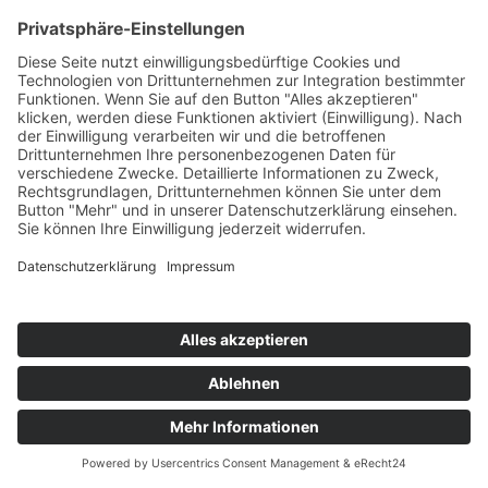
Sellerie
Teil des Titels eingeben
Filter
Zurücksetzen
Anzeige #
Sellerie Steak
Kartoffel-Sellerie
Püree
© Biolandhof Engemann
KONTAKT
|
BILDERGALERIE
|
LINKS
|
IMPRESSUM
|
DATENSCHUTZ
|
LOGIN/LOGOUT
|
COOKIES