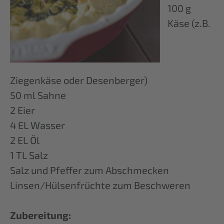
100 g
Käse (z.B.
Ziegenkäse oder Desenberger)
50 ml Sahne
2 Eier
4 EL Wasser
2 EL Öl
1 TL Salz
Salz und Pfeffer zum Abschmecken
Linsen/Hülsenfrüchte zum Beschweren
Zubereitung: