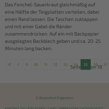
Das Fenchel-Sauerkraut gleichmäßig auf
eine Hälfte der Teigplatten verteilen, dabei
einen Rand lassen. Die Taschen zuklappen
und mit einer Gabel die Ränder
zusammendrücken. Auf ein mit Backpapier
ausgelegtes Backblech geben und ca. 20-25
Minuten lang backen.
9
10
11
12
13
14
15
16
17
Seite 15 von 18
© Biolandhof Engemann
KONTAKT
|
BILDERGALERIE
|
LINKS
|
IMPRESSUM
|
DATENSCHUTZ
|