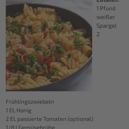
1 Pfund
weißer
Spargel
2
Frühlingszwiebeln
1 EL Honig
2 EL passierte Tomaten (optional)
1/8 l Gemüsebrühe