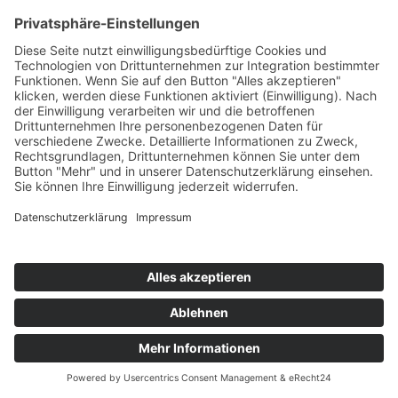
Müsli
Teil des Titels eingeben
Filter
Zurücksetzen
Anzeige #
Müsliplätzchen
© Biolandhof Engemann
KONTAKT
|
BILDERGALERIE
|
LINKS
|
IMPRESSUM
|
DATENSCHUTZ
|
LOGIN/LOGOUT
|
COOKIES