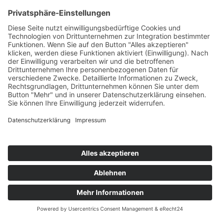
Walnüsse
Teil des Titels eingeben
Filter
Zurücksetzen
Anzeige #
Rote Bete Carpaccio mit Feta
© Biolandhof Engemann
KONTAKT
|
BILDERGALERIE
|
LINKS
|
IMPRESSUM
|
DATENSCHUTZ
|
LOGIN/LOGOUT
|
COOKIES