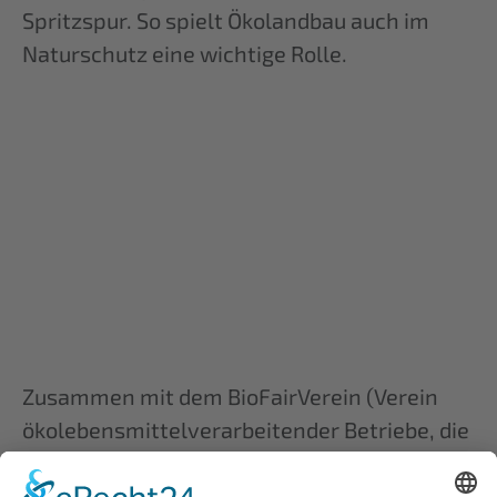
Spritzspur. So spielt Ökolandbau auch im
Naturschutz eine wichtige Rolle.
Zusammen mit dem BioFairVerein (Verein
ökolebensmittelverarbeitender Betriebe, die
nur 100% ökologisch angebaute Produkte
verarbeiten;
www.biofair-vereint.de
)