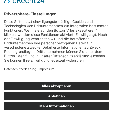
versuchen wir als Beispielbetrieb die Frage
zu beantworten:
Was bleibt von unserer
regionalen Wertschöpfung in der Region
erhalten?
Hierbei wird mit universitärer
Unterstützung die regionale
Wirtschaftsleistung anhand von
Wertschöpfungsketten berechnet und
ausgewertet.
© Biolandhof Engemann
KONTAKT
|
BILDERGALERIE
|
LINKS
|
IMPRESSUM
|
DATENSCHUTZ
|