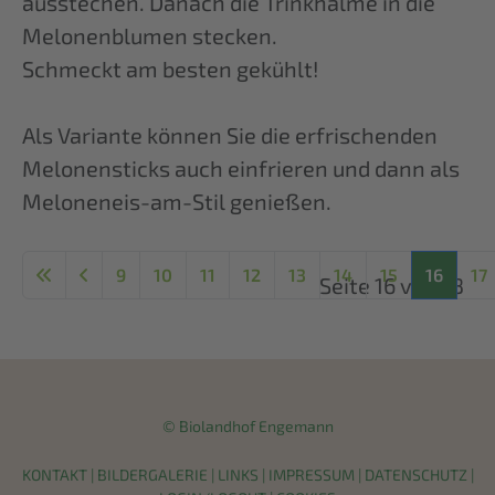
ausstechen. Danach die Trinkhalme in die
Melonenblumen stecken.
Schmeckt am besten gekühlt!
Als Variante können Sie die erfrischenden
Melonensticks auch einfrieren und dann als
Meloneneis-am-Stil genießen.
9
10
11
12
13
14
15
16
17
Seite 16 von 18
© Biolandhof Engemann
KONTAKT
|
BILDERGALERIE
|
LINKS
|
IMPRESSUM
|
DATENSCHUTZ
|