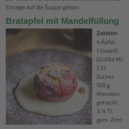
Einlage auf die Suppe geben.
Bratapfel mit Mandelfüllung
Zutaten
4 Äpfel
1 Eiweiß
(Größe M)
2 EL
Zucker
100 g
Mandeln,
gehackt
3/4 TL
gem. Zimt