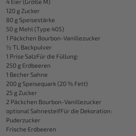
4 Eier (Größe M)
120 g Zucker
80 g Speisestärke
50 g Mehl (Type 405)
1 Päckchen Bourbon-Vanillezucker
½ TL Backpulver
1 Prise SalzFür die Füllung:
250 g Erdbeeren
1 Becher Sahne
200 g Speisequark (20 % Fett)
25 g Zucker
2 Päckchen Bourbon-Vanillezucker
optional SahnesteifFür die Dekoration:
Puderzucker
Frische Erdbeeren