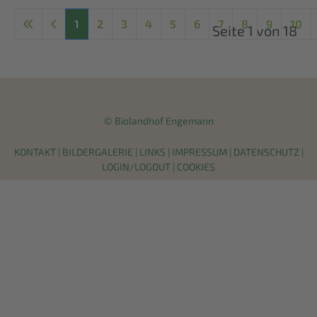
1
2
3
4
5
6
7
8
9
10
Seite 1 von 18
© Biolandhof Engemann
KONTAKT
|
BILDERGALERIE
|
LINKS
|
IMPRESSUM
|
DATENSCHUTZ
|
LOGIN/LOGOUT
|
COOKIES