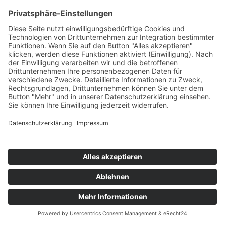
Eigene Produkte
Teil des Titels eingeben
Filter
Zurücksetzen
Anzeige #
Bandnudeln in Pilz-Rahm-Soße
© Biolandhof Engemann
KONTAKT
|
BILDERGALERIE
|
LINKS
|
IMPRESSUM
|
DATENSCHUTZ
|
LOGIN/LOGOUT
|
COOKIES