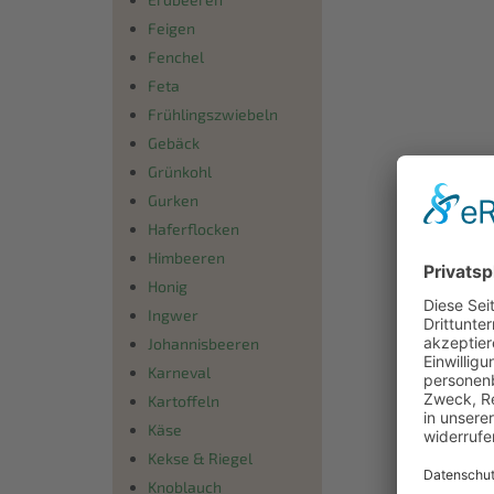
Feigen
Fenchel
Feta
Frühlingszwiebeln
Gebäck
Grünkohl
Gurken
Haferflocken
Himbeeren
Honig
Ingwer
Johannisbeeren
Karneval
Kartoffeln
Käse
Kekse & Riegel
Knoblauch