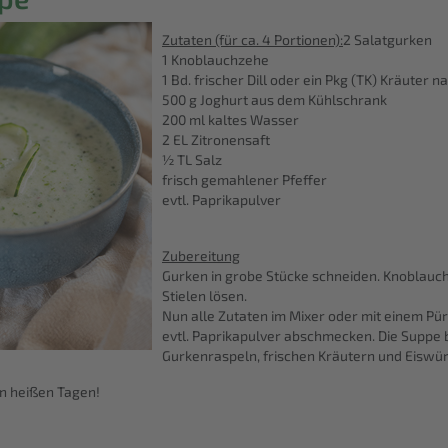
Zutaten (für ca. 4 Portionen):
2 Salatgurken
1 Knoblauchzehe
1 Bd. frischer Dill oder ein Pkg (TK) Kräuter
500 g Joghurt aus dem Kühlschrank
200 ml kaltes Wasser
2 EL Zitronensaft
½ TL Salz
frisch gemahlener Pfeffer
evtl. Paprikapulver
Zubereitung
Gurken in grobe Stücke schneiden. Knoblauch 
Stielen lösen.
Nun alle Zutaten im Mixer oder mit einem Püri
evtl. Paprikapulver abschmecken. Die Suppe b
Gurkenraspeln, frischen Kräutern und Eiswürf
n heißen Tagen!