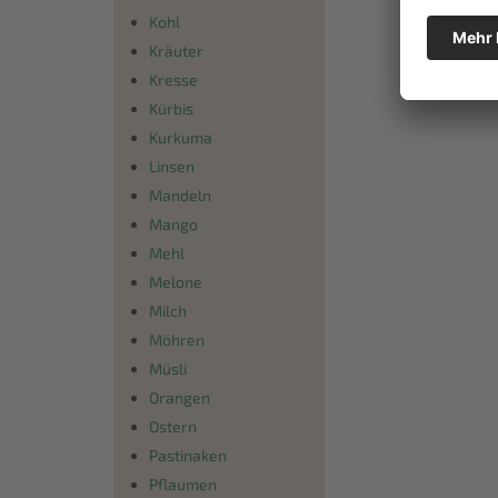
Kohl
Kräuter
Kresse
Kürbis
Kurkuma
Linsen
Mandeln
Mango
Mehl
Melone
Milch
Möhren
Müsli
Orangen
Ostern
Pastinaken
Pflaumen