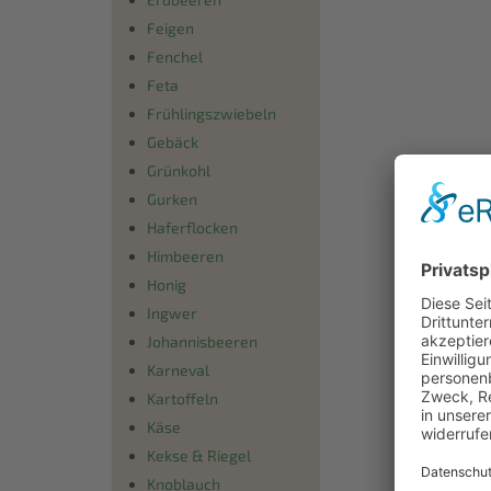
Feigen
Fenchel
Feta
Frühlingszwiebeln
Gebäck
Grünkohl
Gurken
Haferflocken
Himbeeren
Honig
Ingwer
Johannisbeeren
Karneval
Kartoffeln
Käse
Kekse & Riegel
Knoblauch