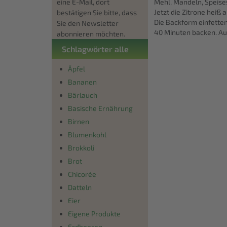
eine E-Mail, dort
Mehl, Mandeln, Speises
Jetzt die Zitrone hei
bestätigen Sie bitte, dass
Die Backform einfetten
Sie den Newsletter
40 Minuten backen. Au
abonnieren möchten.
Schlagwörter alle
Äpfel
Bananen
Bärlauch
Basische Ernährung
Birnen
Blumenkohl
Brokkoli
Brot
Chicorée
Datteln
Eier
Eigene Produkte
Erdbeeren