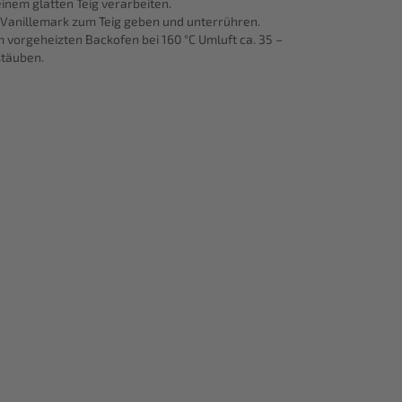
inem glatten Teig verarbeiten.
m Vanillemark zum Teig geben und unterrühren.
m vorgeheizten Backofen bei 160 °C Umluft ca. 35 –
stäuben.