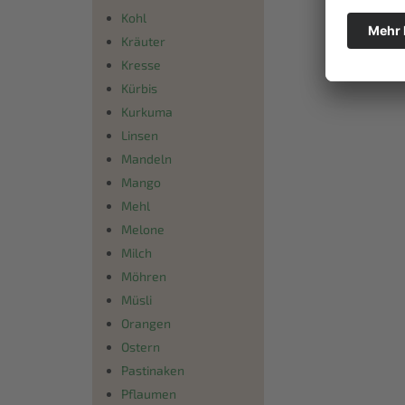
Kohl
Kräuter
Kresse
Kürbis
Kurkuma
Linsen
Mandeln
Mango
Mehl
Melone
Milch
Möhren
Müsli
Orangen
Ostern
Pastinaken
Pflaumen