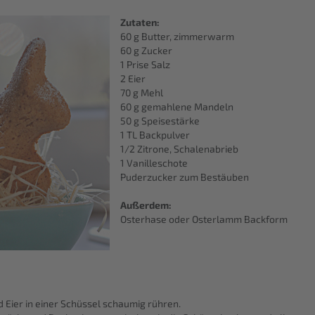
Zutaten:
60 g Butter, zimmerwarm
60 g Zucker
1 Prise Salz
2 Eier
70 g Mehl
60 g gemahlene Mandeln
50 g Speisestärke
1 TL Backpulver
1/2 Zitrone, Schalenabrieb
1 Vanilleschote
Puderzucker zum Bestäuben
Außerdem:
Osterhase oder Osterlamm Backform
nd Eier in einer Schüssel schaumig rühren.