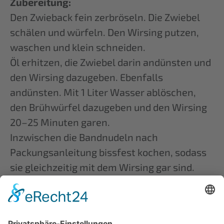
Zubereitung:
Den Zwieback fein zerbröseln. Die Zwiebel
schälen und würfeln. Den Wirsing putzen,
waschen und klein schneiden.
Öl erhitzen, die Zwiebel darin andünsten und
den Wirsing dazugeben. Ebenfalls
andünsten. Mit 1 Liter Wasser ablöschen,
den Brühwürfel dazugeben und den Wirsing
20–25 Minuten garen.
Inzwischen die Bandnudeln nach
Packungsanleitung bissfest kochen, sodass
sie gleichzeitig mit dem Wirsing gar sind.
Die Nudeln und den Wirsing abgießen, dabei
die Garflüssigkeit vom Wirsing auffangen.
Wirsing und Nudeln zusammen in einen Topf