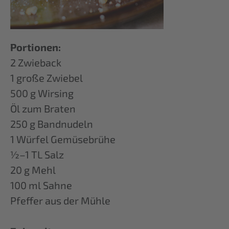
Portionen:
2 Zwieback
1 große Zwiebel
500 g Wirsing
Öl zum Braten
250 g Bandnudeln
1 Würfel Gemüsebrühe
½–1 TL Salz
20 g Mehl
100 ml Sahne
Pfeffer aus der Mühle