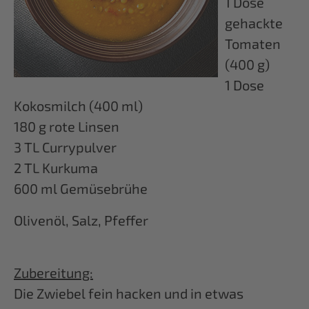
1 Dose
gehackte
Tomaten
(400 g)
1 Dose
Kokosmilch (400 ml)
180 g rote Linsen
3 TL Currypulver
2 TL Kurkuma
600 ml Gemüsebrühe
Olivenöl, Salz, Pfeffer
Zubereitung:
Die Zwiebel fein hacken und in etwas