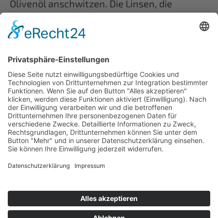
Olivenöl anschwitzen. Die Linsen, die
Tomaten (komplett), die Gemüsebrühe und
die Kokosmilch dazu geben, alles gut
miteinander vermengen und ca. 20 Minuten
kochen lassen. Danach prüfen, ob die Linsen
schon weich genug sind.
Zum Schluss Curry- und Kurkumapulver
dazugeben, kurz aufkochen und mit Salz und
Pfeffer abschmecken.
Dazu passt frisches Baguette.