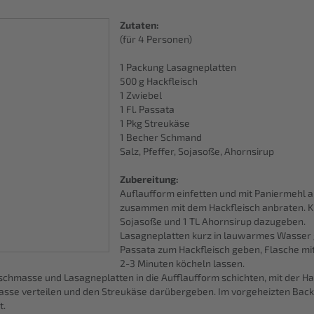
Zutaten:
(für 4 Personen)
1 Packung Lasagneplatten
500 g Hackfleisch
1 Zwiebel
1 Fl. Passata
1 Pkg Streukäse
1 Becher Schmand
Salz, Pfeffer, Sojasoße, Ahornsirup
Zubereitung:
Auflaufform einfetten und mit Paniermehl a
zusammen mit dem Hackfleisch anbraten. Krä
Sojasoße und 1 TL Ahornsirup dazugeben.
Lasagneplatten kurz in lauwarmes Wasser
Passata zum Hackfleisch geben, Flasche m
2-3 Minuten köcheln lassen.
chmasse und Lasagneplatten in die Aufflaufform schichten, mit der 
asse verteilen und den Streukäse darübergeben. Im vorgeheizten Backo
t.