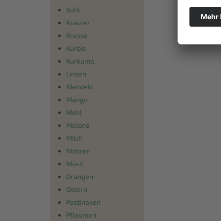
Kohl
Kräuter
Kresse
Kürbis
Kurkuma
Linsen
Mandeln
Mango
Mehl
Melone
Milch
Möhren
Müsli
Orangen
Ostern
Pastinaken
Pflaumen