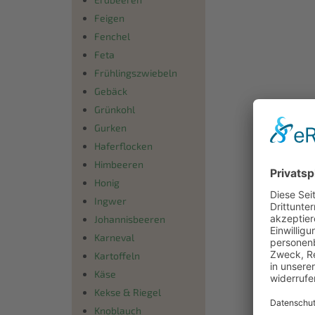
Feigen
Fenchel
Feta
Frühlingszwiebeln
Gebäck
Grünkohl
Gurken
Haferflocken
Himbeeren
Honig
Ingwer
Johannisbeeren
Karneval
Kartoffeln
Käse
Kekse & Riegel
Knoblauch