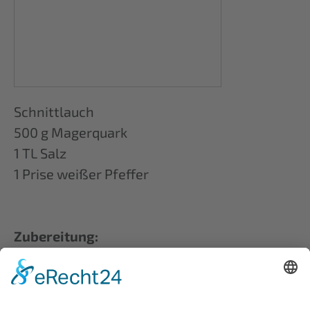
Schnittlauch
500 g Magerquark
1 TL Salz
1 Prise weißer Pfeffer
Zubereitung:
Kartoffeln waschen, abtupfen und
einstechen. Danach in Alufolie ca. 60
Minuten im Ofen oder auf dem Grill garen bis