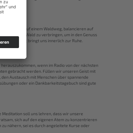
en.
zieren gehen auf einem Waldweg, balancieren auf
nden in einem Wald zu verbringen, um in den Genuss
n im Moment bringt uns innerlich zur Ruhe.
er herauszukommen, wenn im Radio von der nächsten
hten gebracht werden. Füllen wir unseren Geist mit
ma, den Austausch mit Menschen über spannende
tsübungen oder ein Dankbarkeitstagebuch sind gute
e Meditation soll uns lehren, dass wir unsere
 ratsam, sich auf den eigenen Atem zu konzentrieren
 zu nähern, sei es durch angeleitete Kurse oder