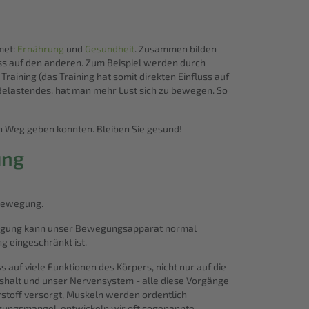
met:
Ernährung
und
Gesundheit
. Zusammen bilden
uss auf den anderen. Zum Beispiel werden durch
aining (das Training hat somit direkten Einfluss auf
 Belastendes, hat man mehr Lust sich zu bewegen. So
n Weg geben konnten. Bleiben Sie gesund!
ung
der Bewegung.
ewegung kann unser Bewegungsapparat normal
g eingeschränkt ist.
s auf viele Funktionen des Körpers, nicht nur auf die
halt und unser Nervensystem - alle diese Vorgänge
stoff versorgt, Muskeln werden ordentlich
gungsmangel, entwickeln wir oft sogenannte