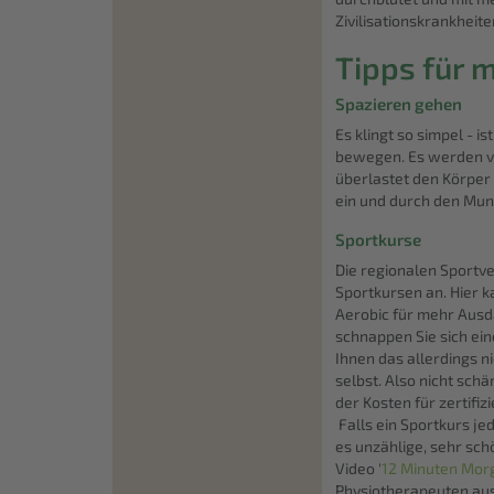
Zivilisationskrankhei
Tipps für 
Spazieren gehen
Es klingt so simpel - i
bewegen. Es werden v
überlastet den Körper 
ein und durch den Mund
Sportkurse
Die regionalen Sportv
Sportkursen an. Hier 
Aerobic für mehr Ausd
schnappen Sie sich ein
Ihnen das allerdings n
selbst. Also nicht sc
der Kosten für zertifiz
Falls ein Sportkurs jed
es unzählige, sehr sch
Video '
12 Minuten Mor
Physiotherapeuten au