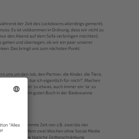
n während der Zeit des Lockdowns allerdings gemerkt,
muss. Es ist vollkommen in Ordnung, dass wir nicht zu
h nur den Abend auf dem Sofa verbringen möchten).
uns gehen und überlegen, ob wir ein paar unserer
denken. Das bringt uns zum nächsten Punkt.
 uns um den Job, den Partner, die Kinder, die Tiere,
 fragen 'Was tue ich eigentlich für mich?'. Machen
 dass ein 'Nein' zu etwas, auch immer ein 'Ja' zu
m Abend mit einem guten Buch in der Badewanne
ücklich.
lso eine bestimmte Zeit von z.B. zwei bis vier
tress von uns. Wem zwei Wochen ohne Social Media
n oder über eine tägliche Zeitbeschränkung