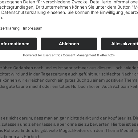
n wir einen bewussteren und gesünderen Umgang mit den Medien lern
usste Erleben des Waldes. Es geht um das Sein im Moment, sei es spa
der über einen kleinen Bachlauf springen. Es empfiehlt sich ca. 2 Stu
äume zu kommen. Waldbaden soll das Immunsystem stärken und das Sei
rüben Gedanken nach und es ist sehr schwer aus diesem ‚Loch‘ wied
htet wird und in der Tageszeitung auch gefühlt nur schlechte Nachric
as können wir erreichen durch ein gutes Buch zu einem positiven The
die gute Laune macht oder ein tolles Hörbuch hören. Auch Achtsamkei
t es nicht darum, dass man an gar nichts denkt und der Kopf leer ist. Di
zulassen und ziehen lassen, aber ohne sie zu bewerten. Hierbei ist es
 Ruhe zu finden. Es gibt viele Möglichkeiten sich dem Thema Mediation
ationen als Hörbuch.