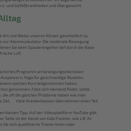
Herz- und Gefäßkrankheiten und Übergewicht.
Alltag
ekte Art und Weise unseren Körper ganzheitlich zu
is zur Atemmuskulatur. Die moderate Bewegung
. Atmen Sie beim Spazierengehen tief durch die Nase
rische Luft.
gefächertes Programm an bewegungsintensiven
m Auspowern, Yoga für geschmeidige Muskeln,
n einem solchen Kurs teilgenommen haben,
chon genommen. Falls sich niemand findet, sollte
te, die oft die gleichen Probleme haben wie man
ans Ziel. Viele Krankenkassen übernehmen einen Teil
nen kleinen Tipp. Auf der Videoplattform YouTube gibt
Seite ist der Kanal von Gabi Fastner, wie z.B. ihr
ss Sie sich qualifizierte Trainer:innen oder