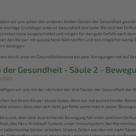
aben wir uns schon den anderen beiden Säulen der Gesundheit gewid
ne wichtige Grundlage unserer Gesundheit und jeder Bereich hat Einfl
Glückshormone ausgeschüttet und sorgen für das gute Gefühl nach dem Tr
 man den Körper mit ausreichend Nährstoffen und isst möglichst wenig
ere bedingen.
Ihnen durch unseren Gesundheitsmonat ein paar Anregungen mit auf de
n der Gesundheit - Säule 2 - Beweg
rz 2023
chäftigen wir uns mit der nächsten der drei Säulen der Gesundheit: 
nschen tun ihrem Körper etwas Gutes, denn nur mit ausreichender B
 alle wissen, dass man sich nicht gut fühlt, wenn man in seiner Bewegun
ht bewusst, aber eine ausreichende Bewegung hat einen positiven Einflus
hsel, das Herz-Kreislauf-System, unser Immunsystem, der Hormonhaus
ven Lebensweise besser arbeiten. Unsere Zellen werden mit mehr Sauer
ehr Nährstoffen versorgt. Herrscht in unserem Leben jedoch ein Bewe