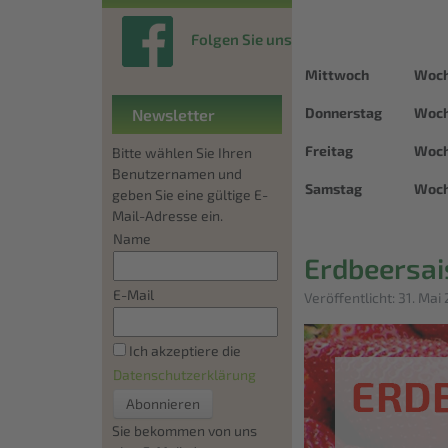
Folgen Sie uns
Mittwoch
Woc
Donnerstag
Woch
Newsletter
Freitag
Woch
Bitte wählen Sie Ihren
Benutzernamen und
Samstag
Woch
geben Sie eine gültige E-
Mail-Adresse ein.
Name
Erdbeersai
E-Mail
Details
Veröffentlicht: 31. Mai
Ich akzeptiere die
Datenschutzerklärung
Sie bekommen von uns