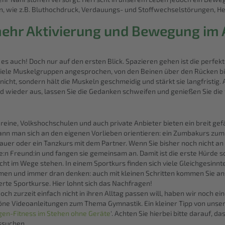
ten, wie z.B. Bluthochdruck, Verdauungs- und Stoffwechselstörungen, 
mehr Aktivierung und Bewegung im 
st es auch! Doch nur auf den ersten Blick. Spazieren gehen ist die perf
iele Muskelgruppen angesprochen, von den Beinen über den Rücken b
nicht, sondern hält die Muskeln geschmeidig und stärkt sie langfristig
 wieder aus, lassen Sie die Gedanken schweifen und genießen Sie die f
ereine, Volkshochschulen und auch private Anbieter bieten ein breit 
kann man sich an den eigenen Vorlieben orientieren: ein Zumbakurs zu
auer oder ein Tanzkurs mit dem Partner. Wenn Sie bisher noch nicht a
e:n Freund:in und fangen sie gemeinsam an. Damit ist die erste Hürde s
icht im Wege stehen. In einem Sportkurs finden sich viele Gleichgesinn
hämen und immer dran denken: auch mit kleinen Schritten kommen Sie 
ierte Sportkurse. Hier lohnt sich das Nachfragen!
och zurzeit einfach nicht in ihren Alltag passen will, haben wir noch ei
öne Videoanleitungen zum Thema Gymnastik. Ein kleiner Tipp von unserer 
gen-Fitness im Stehen ohne Geräte
'. Achten Sie hierbei bitte darauf, da
ssuchen.