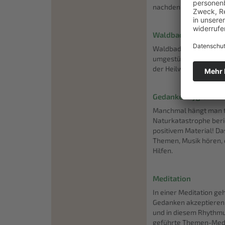
nachdenken. So könne
Waldbaden
Waldbaden ist das bew
umgestürzten Bäumen o
der Heilwirkung der B
Gedankenhygiene
Manchmal hängt man t
Naturkatastrophe beric
positivem Material! D
Themen, Musik hören, 
Hilfen.
Meditation
In einer Meditation geh
Gedanken akzeptieren, 
und in diesem Rhythmus
geführte Themen-Medi