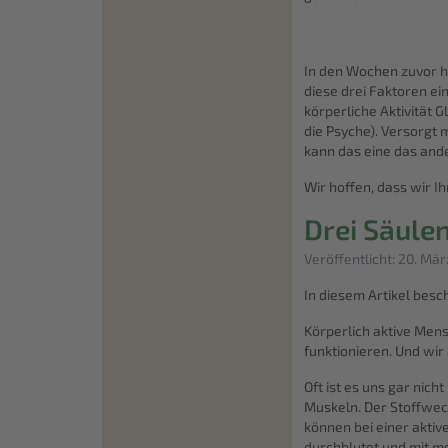
In den Wochen zuvor h
diese drei Faktoren ei
körperliche Aktivität 
die Psyche). Versorgt
kann das eine das and
Wir hoffen, dass wir 
Drei Säule
Details
Veröffentlicht: 20. Mä
In diesem Artikel bes
Körperlich aktive Me
funktionieren. Und wir
Oft ist es uns gar nic
Muskeln. Der Stoffwec
können bei einer akti
durchblutet und mit m