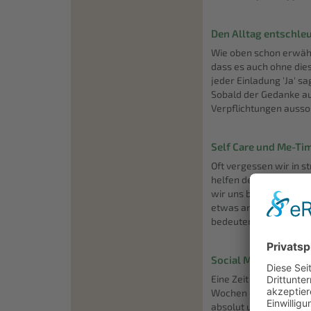
Den Alltag entschle
Wie oben schon erwähnt
dass es auch ohne dies
jeder Einladung 'Ja' 
Sobald der Gedanke auf
Verpflichtungen aussor
Self Care und Me-Ti
Oft vergessen wir in s
helfen den Nachbarn un
wir uns bewusst, dass 
etwas anderem ist: 'N
bedeuten. Aber auch d
Social Media Detox
Eine Zeit ohne Facebook
Wochen ohne tägliches
absolut unvorstellbar 