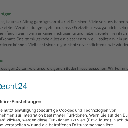
unigen
, ist unser Alltag geprägt von allerlei Terminen. Viele von uns habe
e vielen Verpflichtungen geht und dass »Freizeitstress« gar nicht sein 
sagen (auch wenn wir gar keinen richtigen Grund haben, sondern einfac
kommt 'Das ist mir gerade alles ein bisschen zu viel...' sollten wir in 
tieren können. Vielleicht sind sie gar nicht so verpflichtend, wie wir 
me
tressigen Zeiten, wie unsere eigenen Bedürfnisse aussehen. Wir kümmern
d engagieren und in Vereinen. Wir sollten uns jedoch immer mal wieder
ein Bedürfnis nach Ruhe vollkommen in Ordnung ist. Vergessen wir nicht,
ein' zum Essen gehen im angesagten Restaurant, kann ein 'Ja' zu eine
er lang gewollte und nie gebuchte Sport- oder Tanzkurs machen uns gl
, TicTok, Instagram und Co - kaum vorstellbar. Ein Social Media Detox, a
 Checken oder Posten gibt uns Raum für Ruhe und nimmt Druck und S
sind, kann vielleicht mit einem Wochenende ohne Social Media beginne