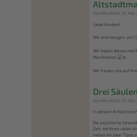
Altstadtma
Details
Veröffentlicht: 16. Mai
Liebe Kunden!
Wir sind morgen, am 1
Wir haben dieses mal 
Marktstand.
Wir freuen uns auf ihr
Drei Säule
Details
Veröffentlicht: 16. Mai
In diesem Artikel besc
Die psychische Gesundh
Zeit, mit ihren vielen
haben ein paar Tipps 