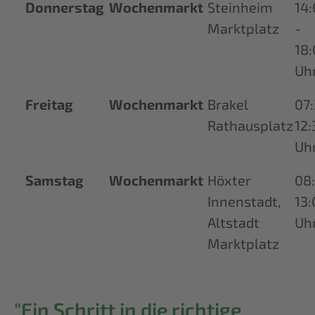
Donnerstag
Wochenmarkt
Steinheim
14
Marktplatz
-
18
Uh
Freitag
Wochenmarkt
Brakel
07
Rathausplatz
12:
Uh
Samstag
Wochenmarkt
Höxter
08
Innenstadt,
13:
Altstadt
Uh
Marktplatz
"Ein Schritt in die richtige