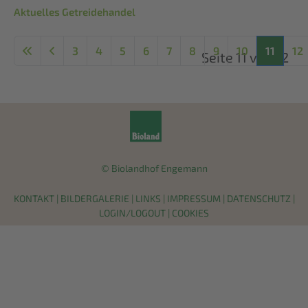
Aktuelles Getreidehandel
3
4
5
6
7
8
9
10
11
12
Seite 11 von 12
© Biolandhof Engemann
KONTAKT
|
BILDERGALERIE
|
LINKS
|
IMPRESSUM
|
DATENSCHUTZ
|
LOGIN/LOGOUT
|
COOKIES