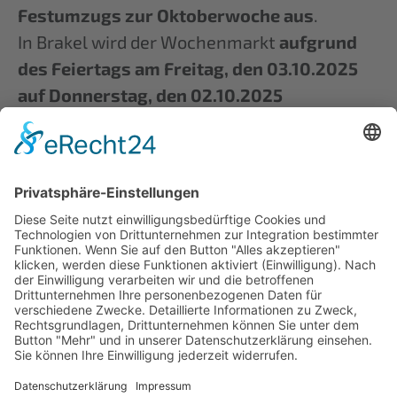
Festumzugs zur Oktoberwoche aus
.
In Brakel wird der Wochenmarkt
aufgrund
des Feiertags am Freitag, den 03.10.2025
auf Donnerstag, den 02.10.2025
vorverlegt
.
Bitte berücksichtigen Sie die
Terminänderungen bei Ihrer
Einkaufsplanung. Wir bedanken uns für Ihr
Verständnis.